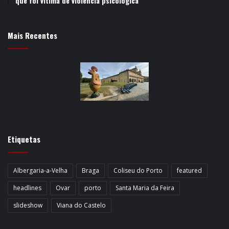
que foi vítima de violência psicológica
Mais Recentes
Etiquetas
Albergaria-a-Velha
Braga
Coliseu do Porto
featured
headlines
Ovar
porto
Santa Maria da Feira
slideshow
Viana do Castelo