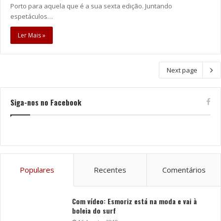
Porto para aquela que é a sua sexta edição. Juntando
espetáculos…
Ler Mais »
Next page
Siga-nos no Facebook
Populares
Recentes
Comentários
Com vídeo: Esmoriz está na moda e vai à
boleia do surf