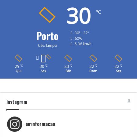
30
℃
Porto
30º - 22º
60%
5.36 km/h
Céu Limpo
29
30
23
22
22
℃
℃
℃
℃
℃
Qui
Sex
Sáb
Dom
Seg
Instagram
airinformacao