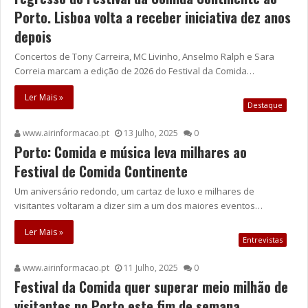
Porto. Lisboa volta a receber iniciativa dez anos
depois
Concertos de Tony Carreira, MC Livinho, Anselmo Ralph e Sara
Correia marcam a edição de 2026 do Festival da Comida…
Ler Mais »
Destaque
www.airinformacao.pt
13 Julho, 2025
0
Porto: Comida e música leva milhares ao
Festival de Comida Continente
Um aniversário redondo, um cartaz de luxo e milhares de
visitantes voltaram a dizer sim a um dos maiores eventos…
Ler Mais »
Entrevistas
www.airinformacao.pt
11 Julho, 2025
0
Festival da Comida quer superar meio milhão de
visitantes no Porto este fim de semana