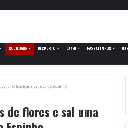
 já pensam nos 20 anos na Quinta do Castelo
SOCIEDADE
DESPORTO
LAZER
PASSATEMPOS
GA
e sal uma tradição nas ruas de Espinho
 de flores e sal uma
e Espinho