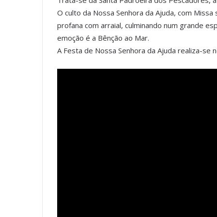
Trata-se da Santa Padroeira dos Pescadores, 
O culto da Nossa Senhora da Ajuda, com Missa s
profana com arraial, culminando num grande es
emoção é a Bênção ao Mar.
A Festa de Nossa Senhora da Ajuda realiza-se 