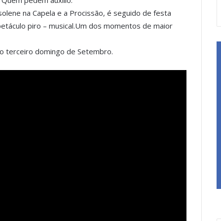
a Quem pedem auxílio.
olene na Capela e a Procissão, é seguido de festa
petáculo piro – musical.Um dos momentos de maior
no terceiro domingo de Setembro.