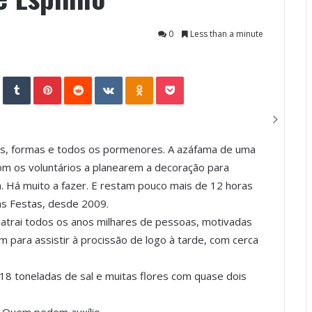
0
Less than a minute
StumbleUpon
Tumblr
Pinterest
Reddit
VKontakte
Odnoklassniki
Pocket
nhos, formas e todos os pormenores. A azáfama de uma
m os voluntários a planearem a decoração para
. Há muito a fazer. E restam pouco mais de 12 horas
as Festas, desde 2009.
, atrai todos os anos milhares de pessoas, motivadas
m para assistir à procissão de logo à tarde, com cerca
8 toneladas de sal e muitas flores com quase dois