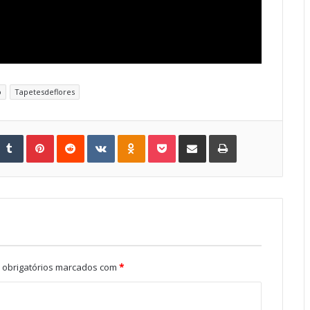
o
Tapetesdeflores
Tumblr
Pinterest
Reddit
VKontakte
Odnoklassniki
Pocket
Share via Email
Print
obrigatórios marcados com
*