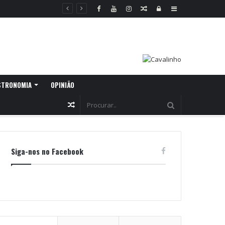
Random
Log
Sidebar
Article
In
STRONOMIA
OPINIÃO
Random
Article
Siga-nos no Facebook