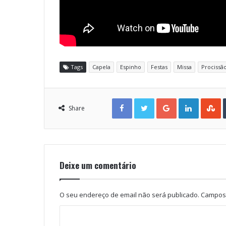
Tags
Capela
Espinho
Festas
Missa
Procissã
Facebook
Twitter
Google+
LinkedIn
StumbleUpon
Share
Deixe um comentário
O seu endereço de email não será publicado.
Campos 