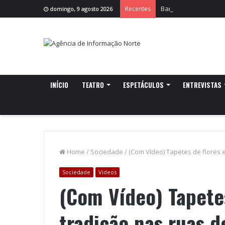
Banhos de São Jorge
Recentes
domingo, 9 agosto 2026
INÍCIO
TEATRO
ESPETÁCULOS
ENTREVISTAS
Home
/
Sociedade
/
(Com Vídeo) Tapetes de flores 
Sociedade
Videos
(Com Vídeo) Tapetes
tradição nas ruas d