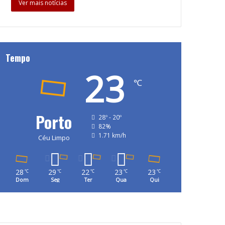
Ver mais notícias
Tempo
23
℃
Porto
28º - 20º
82%
1.71 km/h
Céu Limpo
28
29
22
23
23
℃
℃
℃
℃
℃
Dom
Seg
Ter
Qua
Qui