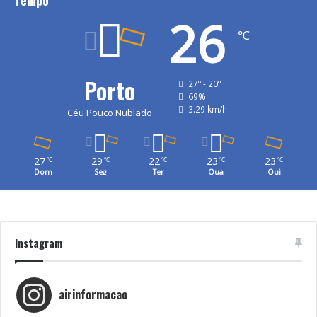
Tempo
26
℃
Porto
27º - 20º
69%
3.29 km/h
Céu Pouco Nublado
27
29
22
23
23
℃
℃
℃
℃
℃
Dom
Seg
Ter
Qua
Qui
Instagram
airinformacao