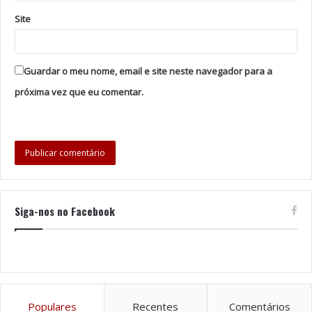
Tags
Ana Cloe
Cristóvão Campos
Elsa Galvão
Site
Fernando Gomes
Inês Aires Pereira
Jorge Mourato
José Pedro Gomes
Paula Só
Samuel Alves
Guardar o meu nome, email e site neste navegador para a
próxima vez que eu comentar.
Siga-nos no Facebook
Populares
Recentes
Comentários