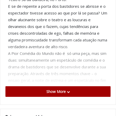
E se de repente a porta dos bastidores se abrisse e o
espectador tivesse acesso ao que por lá se passa? Um
olhar alucinante sobre o teatro e as loucuras e
devaneios dos que o fazem, cujas tendências para
crises descontroladas de ego, falhas de memória e
alguma promiscuidade transformam cada atuação numa
verdadeira aventura de alto risco.
A Pior Comédia do Mundo não é só uma peça, mas sim
duas: simultaneamente um espetáculo de comédia e o
drama de bastidores que se desenvolve durante a sua
preparação. Através de três momentos chave – o
ensaio geral, a noite de estreia e um espetáculo no fim
de uma atribulada digressão – acompanhamos a
Show More
crescente tensão entre os membros de um elenco à
beira de um colapso nervoso coletivo. A Pior Comédia
do Mundo é uma deliciosa farsa de bastidores com
exultantes momentos de comédia.