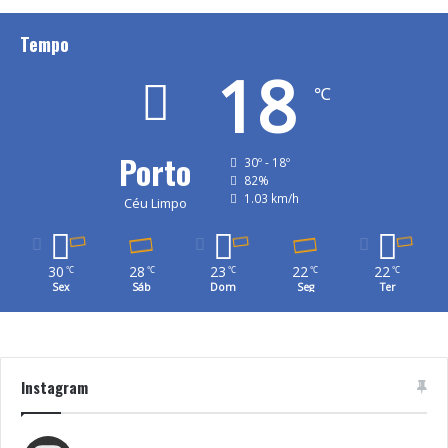
Tempo
18
℃
Porto
30º - 18º
82%
1.03 km/h
Céu Limpo
30
28
23
22
22
℃
℃
℃
℃
℃
Sex
Sáb
Dom
Seg
Ter
Instagram