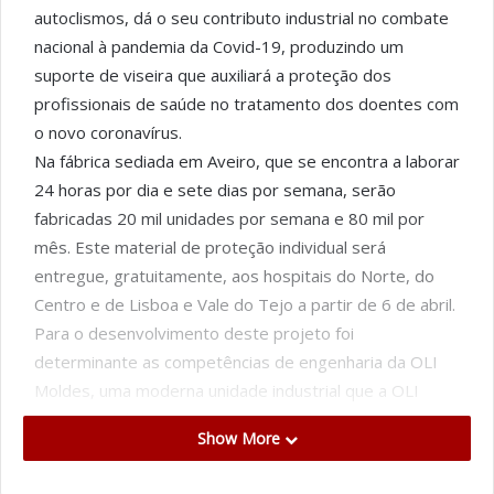
autoclismos, dá o seu contributo industrial no combate
nacional à pandemia da Covid-19, produzindo um
suporte de viseira que auxiliará a proteção dos
profissionais de saúde no tratamento dos doentes com
o novo coronavírus.
Na fábrica sediada em Aveiro, que se encontra a laborar
24 horas por dia e sete dias por semana, serão
fabricadas 20 mil unidades por semana e 80 mil por
mês. Este material de proteção individual será
entregue, gratuitamente, aos hospitais do Norte, do
Centro e de Lisboa e Vale do Tejo a partir de 6 de abril.
Para o desenvolvimento deste projeto foi
determinante as competências de engenharia da OLI
Moldes, uma moderna unidade industrial que a OLI
inaugurou há dois anos no seu complexo industrial, com
Show More
o objetivo fabricar moldes complexos para as indústrias
automóvel e hidro-sanitária de todo o mundo.