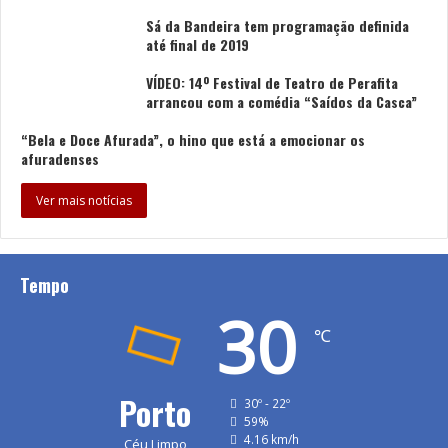
Sá da Bandeira tem programação definida
até final de 2019
VÍDEO: 14º Festival de Teatro de Perafita
arrancou com a comédia “Saídos da Casca”
“Bela e Doce Afurada”, o hino que está a emocionar os
afuradenses
Ver mais notícias
Tempo
30
℃
Porto
30º - 22º
59%
4.16 km/h
Céu Limpo