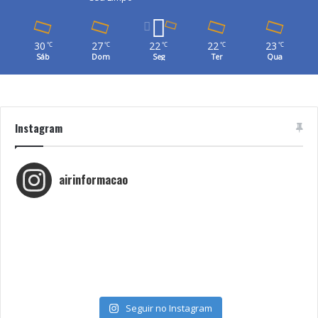
30
27
22
22
23
℃
℃
℃
℃
℃
Sáb
Dom
Seg
Ter
Qua
Instagram
airinformacao
Seguir no Instagram