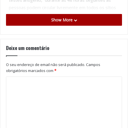
testes antigénio, “durante as 48 horas seguintes as
pessoas podem circular livremente em todos os sítios
onde estão a ser exigidos”, enfatizou Rui Moreira.
Show More
No dia em que a cidade ligou as luzes de Natal e
mostrou a tradicional árvore na Avenida dos Aliados,
Rui Moreira salientou a importância de arrancar com
“nossas atividades de Natal de uma forma
Deixe um comentário
absolutamente controlada”.
O seu endereço de email não será publicado.
Campos
Tags
Avenida dos Aliados
Covid
Luuzes
Natal
obrigatórios marcados com
*
Rui Moreira
Seguro
Testes