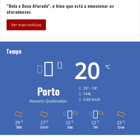
“Bela e Doce Afurada”, o hino que está a emocionar os
afuradenses
Ver mais notícias
Tempo
20
℃
Porto
29º - 18º
74%
0.89 km/h
Nuvens Quebradas
29
27
22
22
23
℃
℃
℃
℃
℃
Sáb
Dom
Seg
Ter
Qua