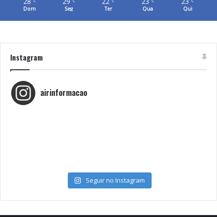
28
29
22
23
23
℃
℃
℃
℃
℃
Dom
Seg
Ter
Qua
Qui
Instagram
airinformacao
Seguir no Instagram