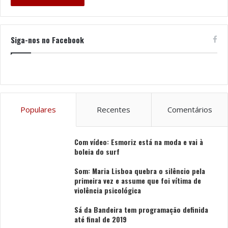
algumas das atividades que irão permitir aos mais de
500 participantes dar um salto e mergulhar na cultura
do Alto Minho.
Siga-nos no Facebook
Este momento de celebração da unidade, da inovação e
do espírito Ubuntu é organizado pelo Instituto Padre
António Vieira (IPAV), em parceria com o Politécnico de
Viana do Castelo.
Populares
Recentes
Comentários
Tags
António Vieira
Folclore
Luís Nobre
Padre
Com vídeo: Esmoriz está na moda e vai à
Politécnico
Ubuntu Fest
Viana do Castelo
boleia do surf
Som: Maria Lisboa quebra o silêncio pela
primeira vez e assume que foi vítima de
violência psicológica
Sá da Bandeira tem programação definida
até final de 2019