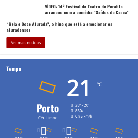
VÍDEO: 14º Festival de Teatro de Perafita
arrancou com a comédia “Saídos da Casca”
“Bela e Doce Afurada”, o hino que está a emocionar os
afuradenses
Ver mais notícias
Tempo
21
℃
Porto
28º - 20º
88%
0.98 km/h
Céu Limpo