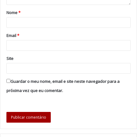
Nome
*
Foto: DR
Publi-reportagem
Email
*
Tags
Dia de S. Valentim
Solar das Bouças
Site
Guardar o meu nome, email e site neste navegador para a
próxima vez que eu comentar.