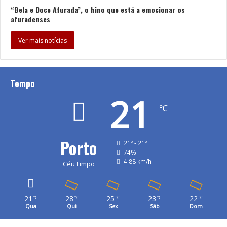
“Bela e Doce Afurada”, o hino que está a emocionar os
afuradenses
Ver mais notícias
Tempo
21
℃
Porto
21º - 21º
74%
4.88 km/h
Céu Limpo
21
28
25
23
22
℃
℃
℃
℃
℃
Qua
Qui
Sex
Sáb
Dom