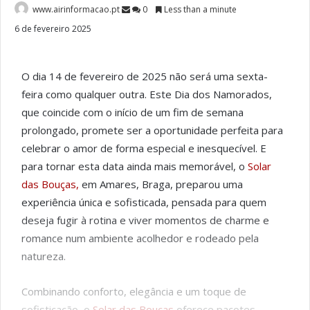
www.airinformacao.pt
0
Less than a minute
6 de fevereiro 2025
O dia 14 de fevereiro de 2025 não será uma sexta-
feira como qualquer outra. Este Dia dos Namorados,
que coincide com o início de um fim de semana
prolongado, promete ser a oportunidade perfeita para
celebrar o amor de forma especial e inesquecível. E
para tornar esta data ainda mais memorável, o
Solar
das Bouças,
em Amares, Braga, preparou uma
experiência única e sofisticada, pensada para quem
deseja fugir à rotina e viver momentos de charme e
romance num ambiente acolhedor e rodeado pela
natureza.
Combinando conforto, elegância e um toque de
sofisticação, o
Solar das Bouças
oferece pacotes