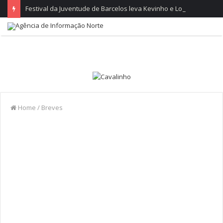
Festival da Juventude de Barcelos leva Kevinho e Lon3r Johny à Frente Ribeirinha
Home
/
Breves