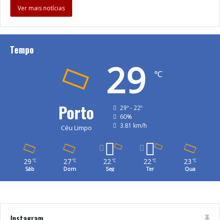
Ver mais notícias
Tempo
29
℃
Porto
29º - 22º
60%
3.81 km/h
Céu Limpo
29
27
22
22
23
℃
℃
℃
℃
℃
Sáb
Dom
Seg
Ter
Qua
Instagram