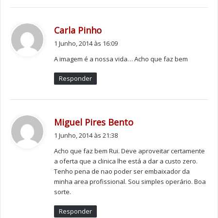
duplos, triplos ou quádruplos de acordo com as
necessidades específicas de cada caso, sem causar
d
Carla Pinho
traumatismos”.
i
1 Junho, 2014 às 16:09
z
Com a aplicação desta técnica, é possível recuperar a
A imagem é a nossa vida… Acho que faz bem
:
fisionomia capilar de cada um. O microtransplante
Responder
capilar FUE é uma solução definitiva e permanente para
a calvície, garantem os responsáveis pela clínica.
Recorde-se que o artista plástico tem patente, até ao
d
Miguel Pires Bento
final de Junho, na Galeria Espaço Arte Livre, em Lisboa,
i
1 Junho, 2014 às 21:38
z
uma exposição que viaja pelos seus 25 anos de carreira
Acho que faz bem Rui. Deve aproveitar certamente
:
e que, segundo este criador de arte, é uma “viagem
a oferta que a clinica lhe está a dar a custo zero.
serena, que cada obra nos transporta para uma
Tenho pena de nao poder ser embaixador da
dimensão única do toque e do apelo imaginário ao
minha area profissional. Sou simples operário. Boa
sorte.
prazer dos nossos sentidos”.
Responder