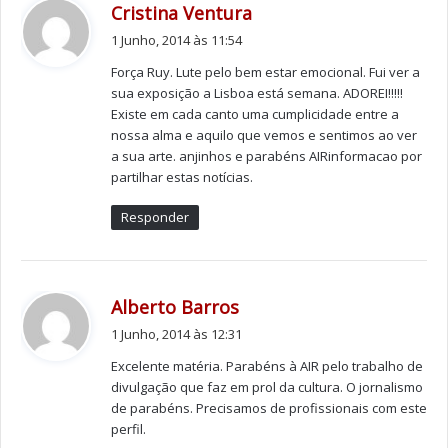
d
Cristina Ventura
públicas, são portadores de mensagens dos nossos
i
1 Junho, 2014 às 11:54
serviços e, como não tínhamos nenhum embaixador na
z
Força Ruy. Lute pelo bem estar emocional. Fui ver a
área das artes, escolhemos o Ruy Silva, porque há
:
sua exposição a Lisboa está semana. ADOREI!!!!!
muito que conhecemos a sua arte e não temos dúvidas
Existe em cada canto uma cumplicidade entre a
de que passará o testemunho importante a outras
nossa alma e aquilo que vemos e sentimos ao ver
pessoas daquilo que aqui fazemos”, referiu Paulo
a sua arte. anjinhos e parabéns AIRinformacao por
partilhar estas notícias.
Ramos, director da clínica.
Responder
Autoestima como prioridade
Para este responsável, a autoestima é uma das
d
Alberto Barros
principais razões que leva os pacientes a esta clínica,
i
1 Junho, 2014 às 12:31
que se encontra de portas abertas há cerca de cinco
z
anos, mas “temos muitos casos de pessoas que nos
Excelente matéria. Parabéns à AIR pelo trabalho de
:
procuram por razões profissionais, nomeadamente
divulgação que faz em prol da cultura. O jornalismo
de parabéns. Precisamos de profissionais com este
pessoas ligadas ao teatro, por moda, aqueles que se
perfil.
sentem prejudicados pela fala de cabelo e outras por