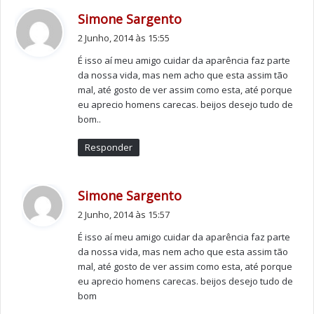
d
Simone Sargento
i
2 Junho, 2014 às 15:55
z
É isso aí meu amigo cuidar da aparência faz parte
:
da nossa vida, mas nem acho que esta assim tão
mal, até gosto de ver assim como esta, até porque
eu aprecio homens carecas. beijos desejo tudo de
bom..
Responder
d
Simone Sargento
i
2 Junho, 2014 às 15:57
z
É isso aí meu amigo cuidar da aparência faz parte
:
da nossa vida, mas nem acho que esta assim tão
mal, até gosto de ver assim como esta, até porque
eu aprecio homens carecas. beijos desejo tudo de
bom