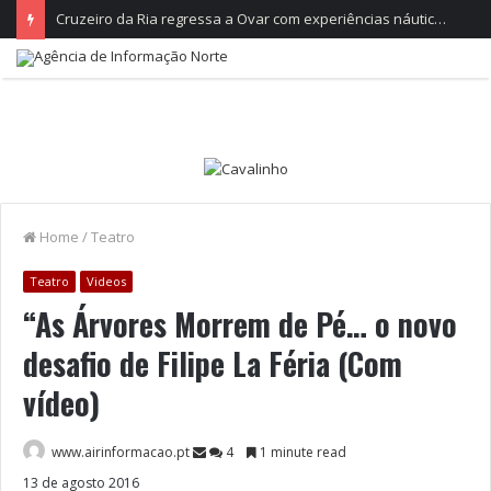
Cruzeiro da Ria regressa a Ovar com experiências náuticas e observação de aves
Home
/
Teatro
Teatro
Videos
“As Árvores Morrem de Pé… o novo
desafio de Filipe La Féria (Com
vídeo)
www.airinformacao.pt
4
1 minute read
13 de agosto 2016