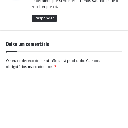
Esperamos por si no Porto. Temos saudades de o
:
sábados e domingos às 17hoo.
receber por cá.
Responder
Tags
Eunice Muñoz
Filipe LA Féria
manuela maria
Deixe um comentário
Ruy de Carvalho
slideshow
O seu endereço de email não será publicado.
Campos
obrigatórios marcados com
*