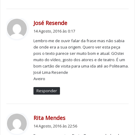
Muñoz.
Para o encenador, “As árvores morrem de pé” é uma
d
José Resende
produção que, além de lhe tomar “a alma e o coração”,
i
constitui também um grande desafio financeiro, já que
14 Agosto, 2016 às 0:17
z
contínua sem apoios por parte do Estado. Apesar
Lembro-me de ouvir falar da frase mas não sabia
:
dessas dificuldades, La Feria pretende levar a peça
de onde era a sua origem. Quero ver esta peça
pois o texto parece ser muito bom e atual. GOstei
também ao Porto, para uma temporada nessa cidade.
muito do vídeo, gosto dos atores e de teatro. É um
bom cartão de visita para uma ida até ao Politeama.
O homem que mais gente leva ao teatro em Portugal
José Lima Resende
viu a sua nova peça ser aplaudida de pé no dia da
Aveiro
estreia. Diferentes gerações de espectadores
Responder
mostraram apreciar ainda hoje o enredo que Alejandro
Casona escreveu nos anos 50.
“As árvores morrem de pé” promete atrair a Lisboa
d
Rita Mendes
i
milhares de espectadores de Norte a Sul do país. A
14 Agosto, 2016 às 22:56
z
peça pode ser vista de quarta a sábado às 21h30 e aos