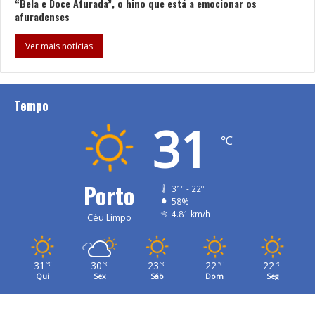
“Bela e Doce Afurada”, o hino que está a emocionar os
afuradenses
Ver mais notícias
Tempo
31
℃
Porto
31º - 22º
58%
4.81 km/h
Céu Limpo
31
30
23
22
22
℃
℃
℃
℃
℃
Qui
Sex
Sáb
Dom
Seg