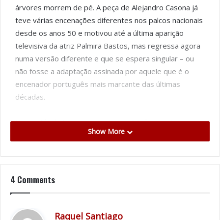
árvores morrem de pé. A peça de Alejandro Casona já
teve várias encenações diferentes nos palcos nacionais
desde os anos 50 e motivou até a última aparição
televisiva da atriz Palmira Bastos, mas regressa agora
numa versão diferente e que se espera singular – ou
não fosse a adaptação assinada por aquele que é o
encenador português mais marcante das últimas
décadas.
O espetáculo teve a sua estreia a 11 de agosto no
Show More
Teatro Politeama, em Lisboa, e recuperou frases
míticas como a que Palmira Bastos celebrizou em 1966:
“Morta por dentro, mas de pé, como as árvores”. Desta
vez, no entanto, a estrela em palco é Eunice Muñoz – e
4 Comments
Manuela Maria também, já que as duas atrizes vão
alternar a sua presença sobre os holofotes, ambas
como protagonistas da peça, em diferentes dias da
d
Raquel Santiago