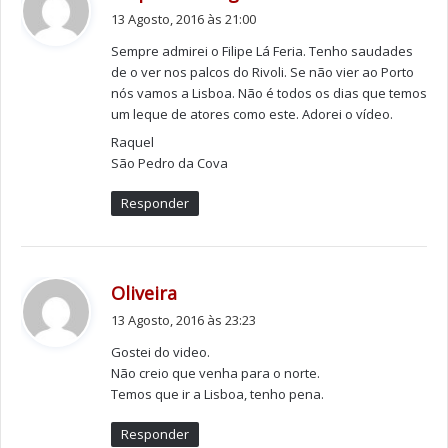
semana.
i
13 Agosto, 2016 às 21:00
z
Sempre admirei o Filipe Lá Feria. Tenho saudades
:
Ruy de Carvalho também integra o elenco, intercalando
de o ver nos palcos do Rivoli. Se não vier ao Porto
a sua prestação com a de João d’Ávila, e pelo palco do
nós vamos a Lisboa. Não é todos os dias que temos
Politeama passam ainda atores conhecidos do grande
um leque de atores como este. Adorei o vídeo.
público como Maria João Abreu, Hugo Rendas, Ricardo
Raquel
Castro,Carlos Paulo entre outros.
São Pedro da Cova
Responder
A história da peça conta como uma avó foi iludida pelo
marido, que, ao longo de vários anos, a fez acreditar
que o neto era casado e formado em arquitetura,
d
Oliveira
quando, na realidade, era um perigoso delinquente.
i
Quando um telegrama do jovem anuncia o seu
13 Agosto, 2016 às 23:23
z
regresso, a verdade começa então a revelar-se.
Gostei do video.
:
Para Filipe La Feria, encenar este clássico representa a
Não creio que venha para o norte.
Temos que ir a Lisboa, tenho pena.
realização de um sonho há muito projetado a três: ele
próprio e também os atores Ruy de Carvalho e Eunice
Responder