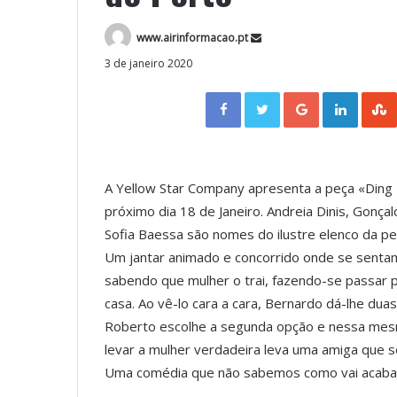
www.airinformacao.pt
3 de janeiro 2020
Facebook
Twitter
Google+
LinkedIn
A Yellow Star Company apresenta a peça «Ding 
próximo dia 18 de Janeiro. Andreia Dinis, Gonça
Sofia Baessa são nomes do ilustre elenco da pe
Um jantar animado e concorrido onde se sentam
sabendo que mulher o trai, fazendo-se passar po
casa. Ao vê-lo cara a cara, Bernardo dá-lhe du
Roberto escolhe a segunda opção e nessa mes
levar a mulher verdadeira leva uma amiga que se
Uma comédia que não sabemos como vai acaba