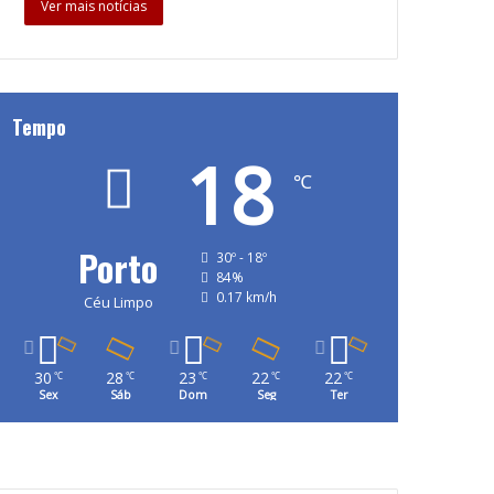
Ver mais notícias
Tempo
18
℃
Porto
30º - 18º
84%
0.17 km/h
Céu Limpo
30
28
23
22
22
℃
℃
℃
℃
℃
Sex
Sáb
Dom
Seg
Ter