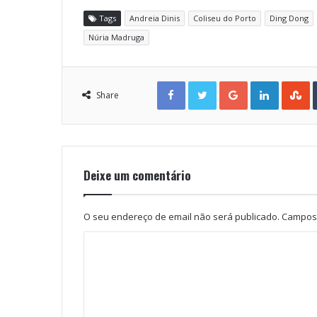
Tags
Andreia Dinis
Coliseu do Porto
Ding Dong
Núria Madruga
Facebook
Twitter
Google+
LinkedIn
StumbleUpon
Share
Deixe um comentário
O seu endereço de email não será publicado.
Campos 