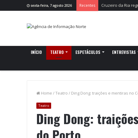
Cruzeiro da Ria re
Recentes
sexta-feira, 7 agosto 2026
INÍCIO
TEATRO
ESPETÁCULOS
ENTREVISTAS
Home
/
Teatro
/
Ding Dong: traições e mentiras no C
Teatro
Ding Dong: traições
do Porto