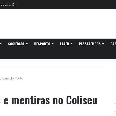
gressa a Ovar com experiências náuticas e observação de aves
SOCIEDADE
DESPORTO
LAZER
PASSATEMPOS
GA
oliseu do Porto
 e mentiras no Coliseu