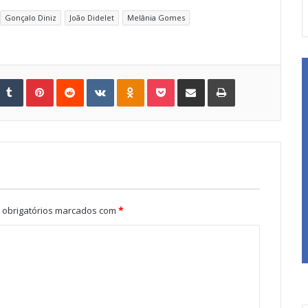
Gonçalo Diniz
João Didelet
Melânia Gomes
Tumblr
Pinterest
Reddit
VKontakte
Odnoklassniki
Pocket
Share via Email
Print
obrigatórios marcados com
*