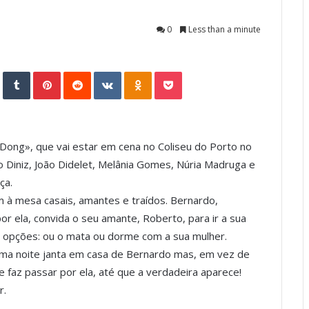
0
Less than a minute
StumbleUpon
Tumblr
Pinterest
Reddit
VKontakte
Odnoklassniki
Pocket
Dong», que vai estar em cena no Coliseu do Porto no
lo Diniz, João Didelet, Melânia Gomes, Núria Madruga e
ça.
 à mesa casais, amantes e traídos. Bernardo,
r ela, convida o seu amante, Roberto, para ir a sua
as opções: ou o mata ou dorme com a sua mulher.
ma noite janta em casa de Bernardo mas, em vez de
 faz passar por ela, até que a verdadeira aparece!
r.