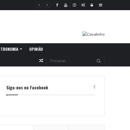
Random
Log
Sidebar
Article
In
STRONOMIA
OPINIÃO
Random
Article
Siga-nos no Facebook