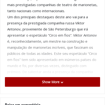
mais prestigiadas companhias de teatro de marionetas,
tanto nacionais como internacionais.
Um dos principais destaques deste ano vai para a
presença da prestigiada companhia russa Viktor
Antonov, proveniente de São Petersburgo que irá
apresentar o espetáculo “Circo em fios”. Viktor Antonov
é, reconhecidamente, um mestre na construção e
manipulação de marionetas incríveis, que fascinam os
públicos de todas as idades. Este seu espetáculo “Circo
em fios” tem sido apresentado em inúmeros países do
mundo e foi, por diversas vezes, distinguido com
prémios. De salientar ainda a presença da companhia
espanhola Ángeles de Trapo que trará a Espinho os
Show More
espetáculos “Error 404” e “Viajeros del Carrusel”, com
temáticas e abordagens plásticas muito distintas, mas
ambos de grande qualidade. “Error 404” é uma
pertinente chamada de atenção sobre as
Deixe um comentário