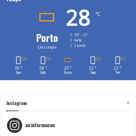
28
℃
Porto
30º - 22º
64%
3 km/h
Céu Limpo
30
28
23
22
22
℃
℃
℃
℃
℃
Sex
Sáb
Dom
Seg
Ter
Instagram
airinformacao