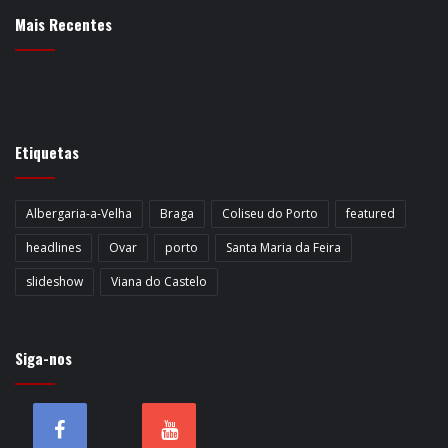
Mais Recentes
Etiquetas
Albergaria-a-Velha
Braga
Coliseu do Porto
featured
headlines
Ovar
porto
Santa Maria da Feira
slideshow
Viana do Castelo
Siga-nos