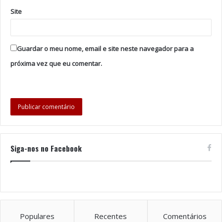
do projeto “Mar-Marionetas – o festival que não se
Site
esquece”. Dirija-se aos locais dos espetáculos para
adquirir os seus bilhetes antecipadamente e garantir
lugar nestas experiência.
Guardar o meu nome, email e site neste navegador para a
Foto: DR
próxima vez que eu comentar.
Tags
Espinho
Festival Internacional de Marionetas.
Marionetas
Siga-nos no Facebook
Populares
Recentes
Comentários