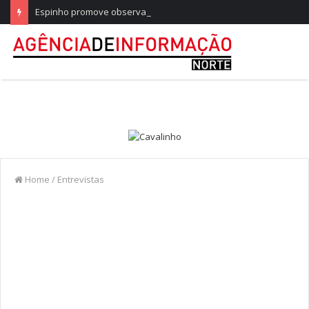
Espinho promove observação do eclipse solar parcial
Home
/
Entrevistas