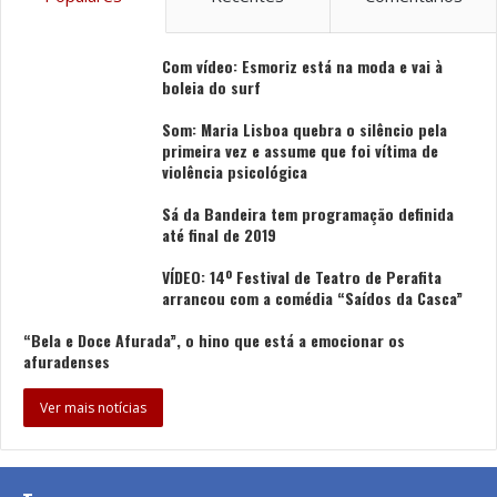
resguardados com força.
Um convite para ir comer Sushi é irrecusável, certo?
Com vídeo: Esmoriz está na moda e vai à
boleia do surf
Sim, sem dúvida! Para mim e para o Guilherme. Dei a
provar ao meu filho, com apenas 3 anos. O Sushi é uma
Som: Maria Lisboa quebra o silêncio pela
renda de casa (risos). E ele fez um som de HUMMM….
primeira vez e assume que foi vítima de
violência psicológica
e eu disse estou tramado. Depois desse dia, posso
oferecer outras opções e o sushi ganha sempre!
Sá da Bandeira tem programação definida
Apesar de ser bom cozinheiro, e fazer uma massa à
até final de 2019
bolonhesa maravilhosa e uma batata assada com
VÍDEO: 14º Festival de Teatro de Perafita
frango delicioso… quando convido alguém para vir cá a
arrancou com a comédia “Saídos da Casca”
casa dou sempre aquilo que eu, realmente, gosto!
“Bela e Doce Afurada”, o hino que está a emocionar os
afuradenses
O que o deixa com um formigueiro no corpo?
Finanças, IVA e IRS. A falta da humanidade e de
Ver mais notícias
educação deixam-me com comichão.
E na mente?