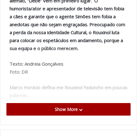
alemão, “Liebe” vem em primeiro lugar. O
humorista/ator e apresentador de televisão tem fobia
a cães e garante que o agente Simões tem fobia a
anedotas que não sejam engraçadas. Preocupado com
a perda da nossa identidade Cultural, o Rouxinol luta
para colocar os espetáculos em andamento, porque a
sua equipa e o público merecem.
Texto: Andreia Gonçalves
Foto: DR
Marco Horácio defina-me Rouxinol Faduncho em poucas
palavras…
É um ego do tamanho do Mundo. (risos)
Show More
Quixote está tatuado no seu braço. Se ele passasse
por Portugal, hoje, o que diria?
Quixote lutava contra monstros, ignorância e fraqueza