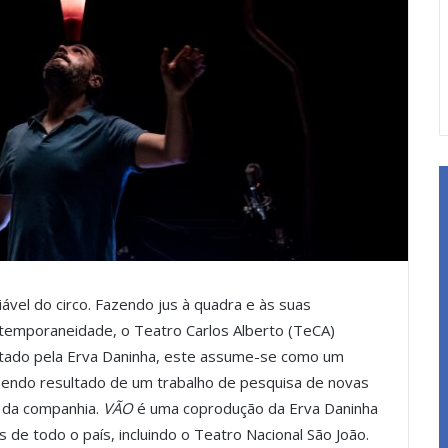
iável do circo. Fazendo jus à quadra e às suas
temporaneidade, o Teatro Carlos Alberto (TeCA)
tado pela Erva Daninha, este assume-se como um
 sendo resultado de um trabalho de pesquisa de novas
e da companhia.
VÃO
é uma coprodução da Erva Daninha
s de todo o país, incluindo o Teatro Nacional São João.