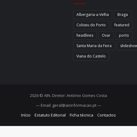
Albergaria-a-Velha
Braga
Coliseu do Porto
featured
headlines
Ovar
porto
Santa Maria da Feira
slidesho
Viana do Castelo
2026 © AIN. Diretor: António Gomes Costa
— Email: geral@airinformacao.pt —
Início
Estatuto Editorial
Ficha técnica
Contactos