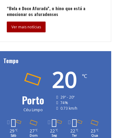
“Bela e Doce Afurada”, o hino que está a
emocionar os afuradenses
Ver mais notícias
Tempo
20
℃
Porto
29º - 20º
74%
0.73 km/h
Céu Limpo
29
27
22
22
23
℃
℃
℃
℃
℃
Sáb
Dom
Seg
Ter
Qua