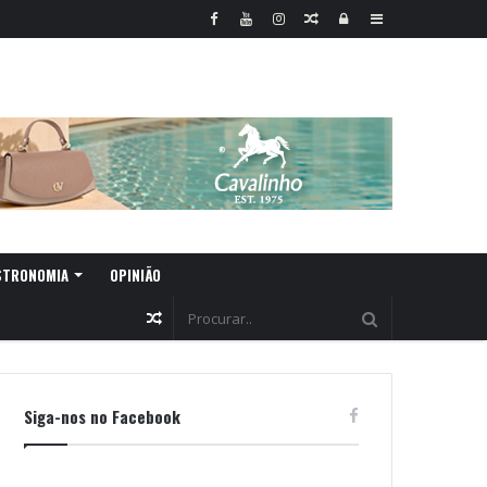
Random
Log
Sidebar
Article
In
STRONOMIA
OPINIÃO
Random
Article
Siga-nos no Facebook