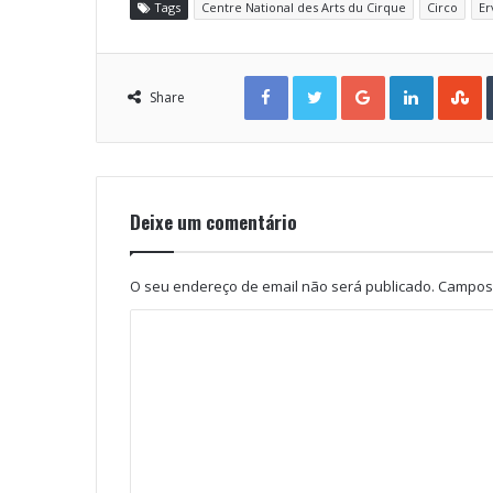
Tags
Centre National des Arts du Cirque
Circo
Er
Facebook
Twitter
Google+
LinkedIn
StumbleUpon
Share
Deixe um comentário
O seu endereço de email não será publicado.
Campos 