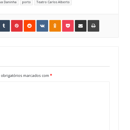
va Daninha
porto
Teatro Carlos Alberto
Tumblr
Pinterest
Reddit
VKontakte
Odnoklassniki
Pocket
Share via Email
Print
obrigatórios marcados com
*