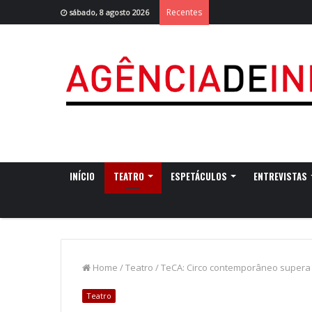
Recentes
sábado, 8 agosto 2026
INÍCIO
TEATRO
ESPETÁCULOS
ENTREVISTAS
Home
/
Teatro
/
TeCA: Circo contemporâneo supera “
Teatro