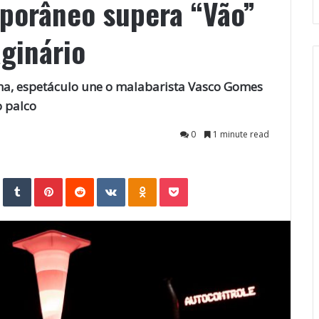
porâneo supera “Vão”
aginário
a, espetáculo une o malabarista Vasco Gomes
o palco
0
1 minute read
StumbleUpon
Tumblr
Pinterest
Reddit
VKontakte
Odnoklassniki
Pocket