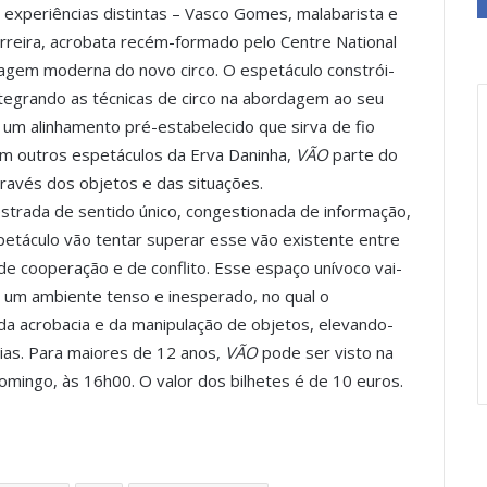
e experiências distintas – Vasco Gomes, malabarista e
erreira, acrobata recém-formado pelo Centre National
agem moderna do novo circo. O espetáculo constrói-
integrando as técnicas de circo na abordagem ao seu
 um alinhamento pré-estabelecido que sirva de fio
 em outros espetáculos da Erva Daninha,
VÃO
parte do
través dos objetos e das situações.
strada de sentido único, congestionada de informação,
spetáculo vão tentar superar esse vão existente entre
 de cooperação e de conflito. Esse espaço unívoco vai-
 um ambiente tenso e inesperado, no qual o
da acrobacia e da manipulação de objetos, elevando-
as. Para maiores de 12 anos,
VÃO
pode ser visto na
omingo, às 16h00. O valor dos bilhetes é de 10 euros.