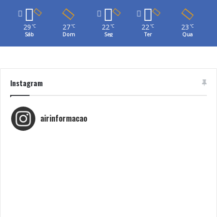
29
27
22
22
23
℃
℃
℃
℃
℃
Sáb
Dom
Seg
Ter
Qua
Instagram
airinformacao