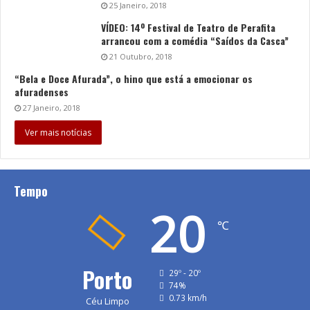
25 Janeiro, 2018
VÍDEO: 14º Festival de Teatro de Perafita
arrancou com a comédia “Saídos da Casca”
21 Outubro, 2018
“Bela e Doce Afurada”, o hino que está a emocionar os
afuradenses
27 Janeiro, 2018
Ver mais notícias
Tempo
20
℃
Porto
29º - 20º
74%
0.73 km/h
Céu Limpo