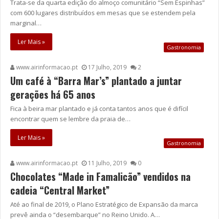
Trata-se da quarta edição do almoço comunitário “Sem Espinhas”
com 600 lugares distribuídos em mesas que se estendem pela
marginal…
Ler Mais »
Gastronomia
www.airinformacao.pt
17 Julho, 2019
2
Um café à “Barra Mar’s” plantado a juntar
gerações há 65 anos
Fica à beira mar plantado e já conta tantos anos que é difícil
encontrar quem se lembre da praia de…
Ler Mais »
Gastronomia
www.airinformacao.pt
11 Julho, 2019
0
Chocolates “Made in Famalicão” vendidos na
cadeia “Central Market”
Até ao final de 2019, o Plano Estratégico de Expansão da marca
prevê ainda o “desembarque” no Reino Unido. A…