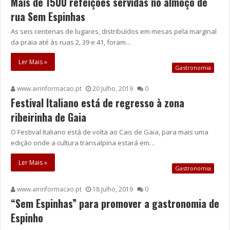
Mais de 1500 refeições servidas no almoço de
rua Sem Espinhas
As seis centenas de lugares, distribuídos em mesas pela marginal
da praia até às ruas 2, 39 e 41, foram…
Ler Mais »
Gastronomia
www.airinformacao.pt
20 Julho, 2019
0
Festival Italiano está de regresso à zona
ribeirinha de Gaia
O Festival Italiano está de volta ao Cais de Gaia, para mais uma
edição onde a cultura transalpina estará em…
Ler Mais »
Gastronomia
www.airinformacao.pt
18 Julho, 2019
0
“Sem Espinhas” para promover a gastronomia de
Espinho