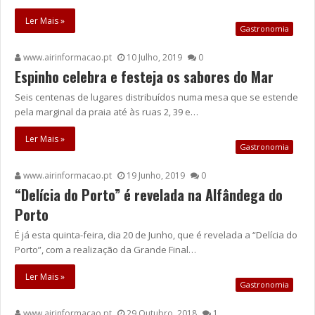
Ler Mais »
Gastronomia
www.airinformacao.pt
10 Julho, 2019
0
Espinho celebra e festeja os sabores do Mar
Seis centenas de lugares distribuídos numa mesa que se estende
pela marginal da praia até às ruas 2, 39 e…
Ler Mais »
Gastronomia
www.airinformacao.pt
19 Junho, 2019
0
“Delícia do Porto” é revelada na Alfândega do
Porto
É já esta quinta-feira, dia 20 de Junho, que é revelada a “Delícia do
Porto”, com a realização da Grande Final…
Ler Mais »
Gastronomia
www.airinformacao.pt
29 Outubro, 2018
1