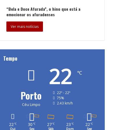
“Bela e Doce Afurada”, o hino que está a
emocionar os afuradenses
Ver mais notícias
Tempo
22
℃
Porto
22º - 22º
75%
2.43 km/h
Céu Limpo
22
30
27
23
22
℃
℃
℃
℃
℃
Qui
Sex
Sáb
Dom
Seg