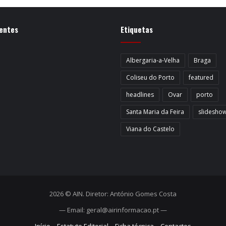
entes
Etiquetas
Albergaria-a-Velha
Braga
Coliseu do Porto
featured
headlines
Ovar
porto
Santa Maria da Feira
slidesho
Viana do Castelo
2026 © AIN. Diretor: António Gomes Costa
— Email: geral@airinformacao.pt —