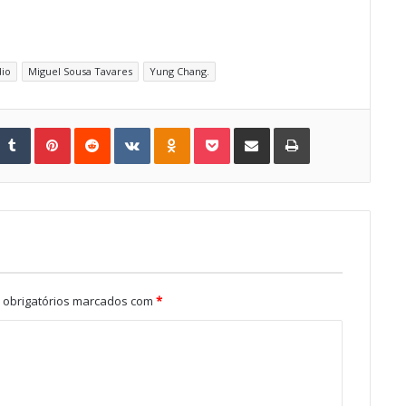
dio
Miguel Sousa Tavares
Yung Chang.
Tumblr
Pinterest
Reddit
VKontakte
Odnoklassniki
Pocket
Share via Email
Print
obrigatórios marcados com
*