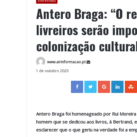
Entrevistas
Antero Braga: “O r
livreiros serão imp
colonização cultura
www.airinformacao.pt
1 de outubro 2020
Facebook
Twitter
Google+
LinkedIn
Antero Braga foi homenageado por Rui Moreira
homem que se dedicou aos livros, à Bertrand, e 
esclarecer que o que geriu na verdade foi a em