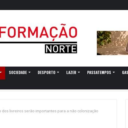
SOCIEDADE
DESPORTO
LAZER
PASSATEMPOS
GA
 dos livreiros serão importantes para a não colonização