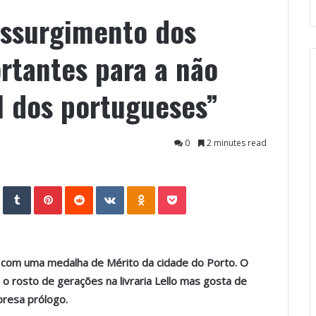
essurgimento dos
ortantes para a não
l dos portugueses”
0
2 minutes read
StumbleUpon
Tumblr
Pinterest
Reddit
VKontakte
Odnoklassniki
Pocket
 com uma medalha de Mérito da cidade do Porto. O
o rosto de gerações na livraria Lello mas gosta de
presa prólogo.