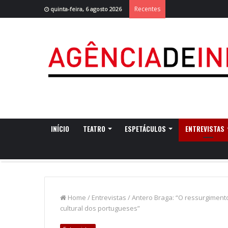
Recentes
quinta-feira, 6 agosto 2026
INÍCIO
TEATRO
ESPETÁCULOS
ENTREVISTAS
Home
/
Entrevistas
/
Antero Braga: “O ressurgimento
cultural dos portugueses”