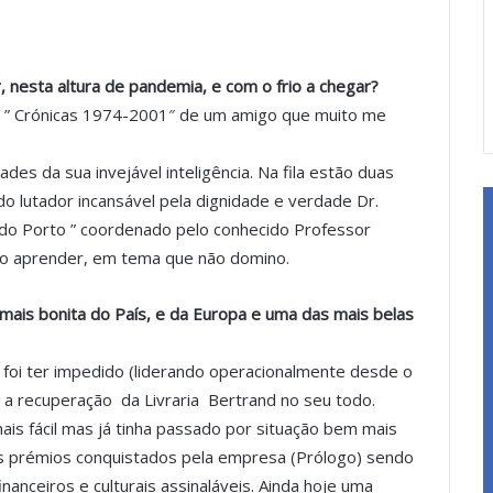
 nesta altura de pandemia, e com o frio a chegar?
ra ” Crónicas 1974-2001″ de um amigo que muito me
s da sua invejável inteligência. Na fila estão duas
o lutador incansável pela dignidade e verdade Dr.
 do Porto ” coordenado pelo conhecido Professor
ero aprender, em tema que não domino.
a mais bonita do País, e da Europa e uma das mais belas
 foi ter impedido (liderando operacionalmente desde o
 a recuperação da Livraria Bertrand no seu todo.
mais fácil mas já tinha passado por situação bem mais
as prémios conquistados pela empresa (Prólogo) sendo
inanceiros e culturais assinaláveis. Ainda hoje uma