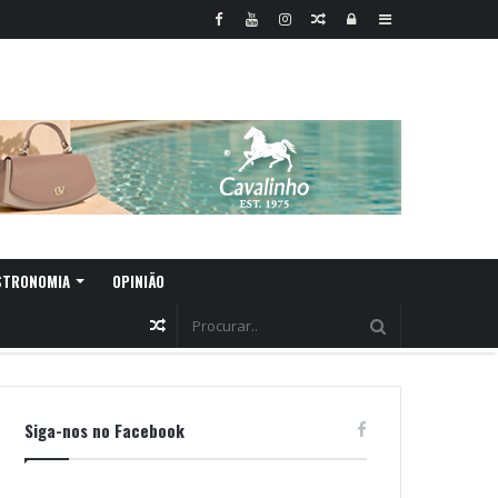
Random
Log
Sidebar
Article
In
STRONOMIA
OPINIÃO
Random
Article
Siga-nos no Facebook