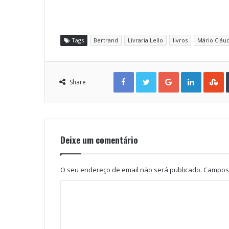
Tags
Bertrand
Livraria Lello
livros
Mário Cláu
Facebook
Twitter
Google+
LinkedIn
StumbleUpon
Share
Deixe um comentário
O seu endereço de email não será publicado.
Campos 